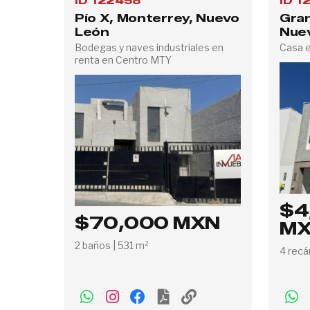
ID 122458
ID 1
Pío X, Monterrey, Nuevo
Gran
León
Nue
Bodegas y naves industriales en
Casa e
renta en Centro MTY
$4
$70,000 MXN
M
2 baños | 531 m²
4 recá