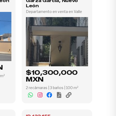
León
Garza García, Nuevo
León
Departamento en venta en Valle
N
$10,300,000
 m²
MXN
2 recámaras | 3 baños | 100 m²