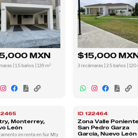
5,000 MXN
$15,000 MX
maras | 1.5 baños | 139 m²
3 recámaras | 2.5 baños | 120
22465
ID 122464
ry, Monterrey,
Zona Valle Poniente
vo León
San Pedro Garza
García, Nuevo León
amento en renta en Sur Mty