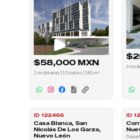
$2
$58,000 MXN
3 recá
2 recámaras | 1.5 baños | 145 m²
ID 122466
ID 1
Casa Blanca, San
Cont
Nicolás De Los Garza,
Nue
Nuevo León
Depart