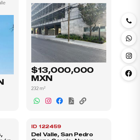
lle
$13,000,000
MXN
N
232 m²
ID 122459
,
Del Valle, San Pedro