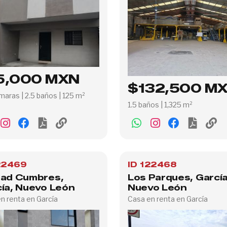
5,000 MXN
$132,500 M
maras | 2.5 baños | 125 m²
1.5 baños | 1,325 m²
22469
ID 122468
dad Cumbres,
Los Parques, García
ía, Nuevo León
Nuevo León
n renta en García
Casa en renta en García