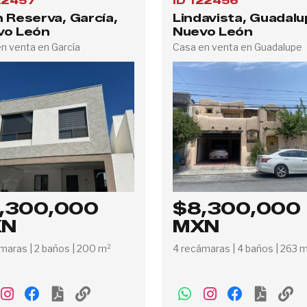
22457
ID 122456
 Reserva, García,
Lindavista, Guadalu
vo León
Nuevo León
n venta en García
Casa en venta en Guadalupe
,300,000
$8,300,000
XN
MXN
maras | 2 baños | 200 m²
4 recámaras | 4 baños | 263 