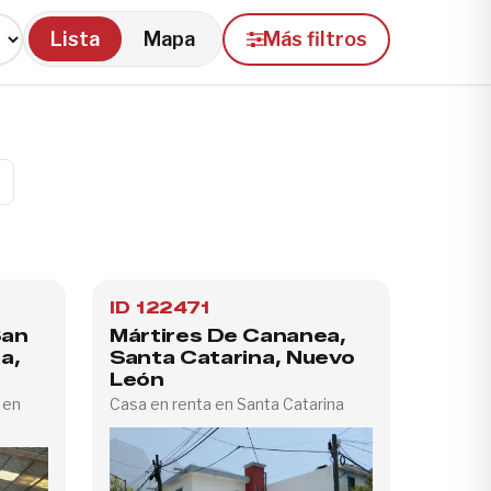
Lista
Mapa
Más filtros
ID 122471
San
Mártires De Cananea,
a,
Santa Catarina, Nuevo
León
 en
Casa en renta en Santa Catarina