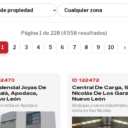
Página 1 de 228 (4558 resultados)
1
2
3
4
5
6
7
8
9
10
22473
ID 122472
dencial Joyas De
Central De Carga, 
alá, Apodaca,
Nicolás De Los Garz
vo León
Nuevo León
n renta en Apodaca
Bodegas y naves industriales
renta en San Nicolás