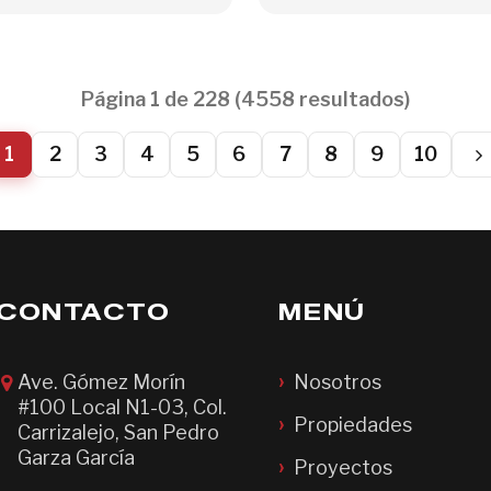
Página 1 de 228 (4558 resultados)
1
2
3
4
5
6
7
8
9
10
CONTACTO
MENÚ
Ave. Gómez Morín
Nosotros
#100 Local N1-03, Col.
Propiedades
Carrizalejo, San Pedro
Garza García
Proyectos