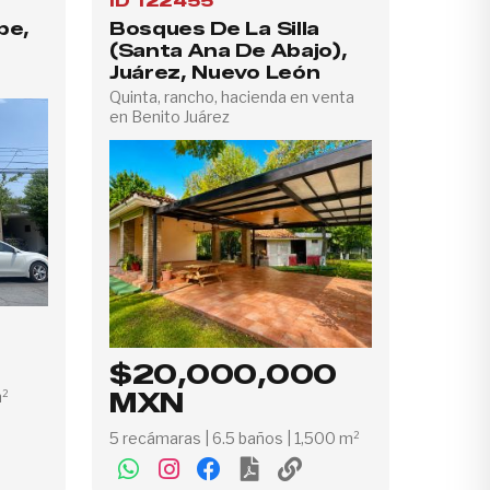
ID 122455
pe,
Bosques De La Silla
(Santa Ana De Abajo),
Juárez, Nuevo León
Quinta, rancho, hacienda en venta
en Benito Juárez
$20,000,000
m²
MXN
5 recámaras | 6.5 baños | 1,500 m²