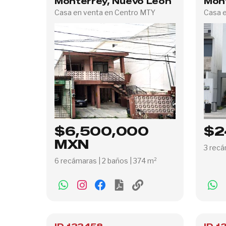
Monterrey, Nuevo León
Mon
Casa en venta en Centro MTY
Casa 
$6,500,000
$2
MXN
3 recá
6 recámaras | 2 baños | 374 m²