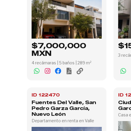
$7,000,000
$1
MXN
3 recá
4 recámaras | 5 baños | 289 m²
ID 122470
ID 1
Fuentes Del Valle, San
Ciu
Pedro Garza García,
Garc
Nuevo León
Casa e
Departamento en renta en Valle