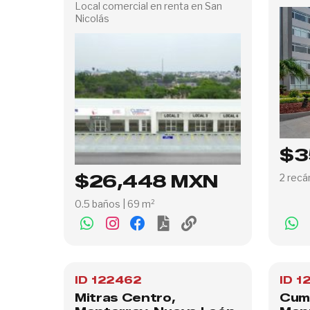
Local comercial en renta en San
Nicolás
$3
$26,448 MXN
2 recá
0.5 baños | 69 m²
ID 122462
ID 1
Mitras Centro,
Cumb