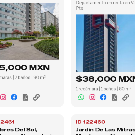
Departamento en renta en Va
Pte
5,000 MXN
maras | 2 baños | 80 m²
$38,000 MX
1 recámara | 1 baños | 80 m²
22461
ID 122460
res Del Sol,
Jardín De Las Mitras