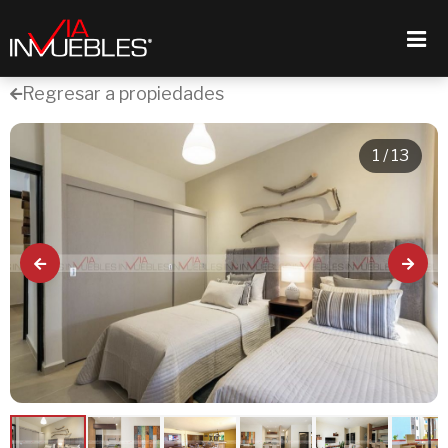
NOSOTROS
Regresar a propiedades
PROPIEDADES
PROYECTOS
OFRECE TU PROPIEDAD
1
/ 13
STAFF
CONTACTO
CRM