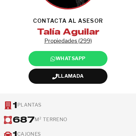
CONTACTA AL ASESOR
Talía Aguilar
Propiedades (299)
WHATSAPP
LLAMADA
1
PLANTAS
687
M² TERRENO
1
CAJONES