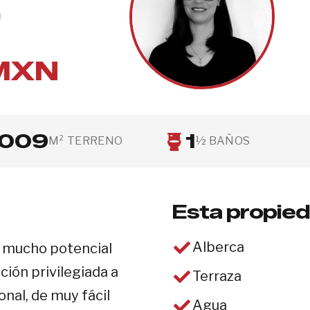
n
MXN
009
1
M² TERRENO
½ BAÑOS
Esta propied
Alberca
n mucho potencial
ción privilegiada a
Terraza
nal, de muy fácil
Agua