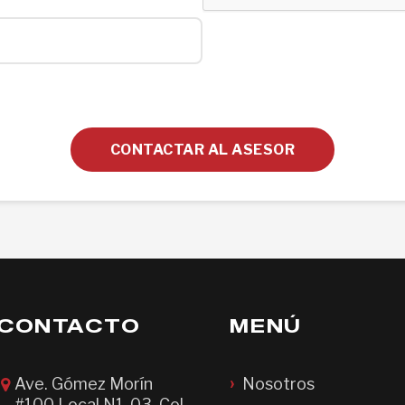
CONTACTAR AL ASESOR
CONTACTO
MENÚ
Ave. Gómez Morín
Nosotros
#100 Local N1-03, Col.